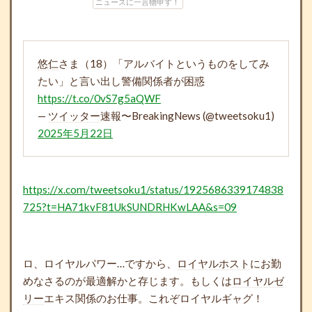
ニュースに一言物申す！
悠仁
さま（18）「アルバイトというものをしてみ
たい」と言い出し警備関係者が困惑
https://t.co/0vS7g5aQWF
—
ツイッター
速報〜BreakingNews (@tweetsoku1)
2025年5月22日
https://x.com/tweetsoku1/status/1925686339174838
725?t=HA71kvF81UkSUNDRHKwLAA&s=09
ロ、ロイヤルパワー…ですから、
ロイヤルホスト
にお勤
めなさるのが最適解かと存じます。もしくは
ロイヤルゼ
リー
エキス関係のお仕事。これぞロイヤルギャグ！