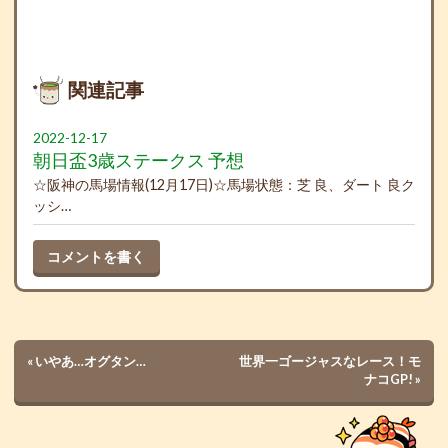
関連記事
2022-12-17
朝日盃3歳ステークス 予想
☆阪神の馬場情報(12月17日)☆馬場状態：芝 良、ダート 良ク
ッシ…
コメントを書く
«
いやあ…オグタン…
世界一ゴージャスなレース！モ
ナコGP!
»