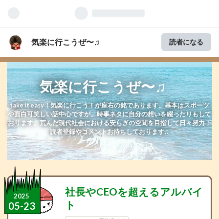
気楽に行こうぜ〜♫
読者になる
気楽に行こうぜ〜♫
take it easy！気楽に行こう！が座右の銘であります。基本はスポーツ
や面白可笑しい話中心ですが、時事ネタに自分の想いを綴ったりもして
おります。荒んだ現代社会における安らぎの空間を目指して日々努力！
読者登録やコメントお待ちしております♫
社長やCEOを超えるアルバイ
2025
ト
05
-
23