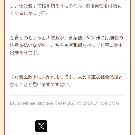
し、仮に包丁で指を切ろうものなら…現場責任者は腹切
りするしか…（汗）
と言うのちょっと大袈裟か。言葉使いや所作には細心の
注意を払いながら、こちらも緊張感を持って仕事に集中
出来そうです。
また
親王
殿下におかれましても、大変貴重な社会勉強と
なることと思いますですはい。
Beyourself-and-just-take-it-easy
2025-05-23 23:19
読者になる